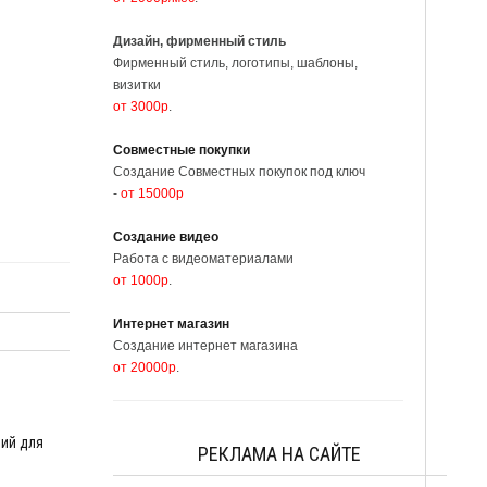
Дизайн, фирменный стиль
Фирменный стиль, логотипы, шаблоны,
визитки
от 3000р
.
Совместные покупки
Создание Совместных покупок под ключ
-
от 15000р
Создание видео
Работа с видеоматериалами
от 1000р
.
Интернет магазин
Создание интернет магазина
от 20000р
.
18-янв-2016
ий для
Оформление шапок форумов
РЕКЛАМА НА САЙТЕ
phpbb3 к дню св. Валентина..