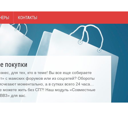
НЁРЫ
КОНТАКТЫ
е покупки
нес, для тех, кто в теме! Вы все еще собираете
от» с мамских форумов или из соцсетей? Обороты
 исчезают моментально, а в сутках всего 24 часа…
не можете жить без СП?! Наш модуль «Совместные
BB3» для вас.