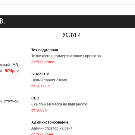
В.
УСЛУГИ
Тех.поддержка
Техническая поддержка ваших проектов
от 5000р/мес
.
тный УЗ,
та
500р
с
START UP
Новый проект с нуля
от 10.000р
.
СЕО
ь статусы
Ссылочная масса на ваш ресурс
от 3000р
.
Администрирование
Администратор на сайт
от 2000р/мес
.