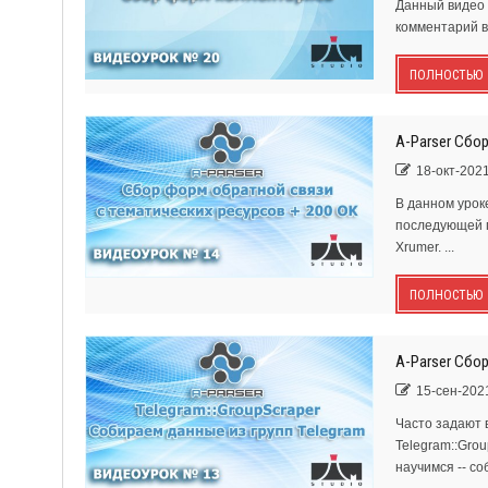
Данный видео у
комментарий в
ПОЛНОСТЬЮ
A-Parser Сбо
18-окт-2021
В данном уроке
последующей п
Xrumer. ...
ПОЛНОСТЬЮ
A-Parser Сбор
15-сен-2021
Часто задают в
Telegram::Grou
научимся -- со