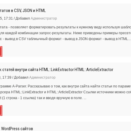
татов в CSV, JSON и HTML
5, 17:31
/
Добавил
Администратор
тата - позволяет форматировать результаты к нужному виду используя шабл
ля каждой комбинации запрос-результаты. Ниже приведены примеры пресет
в: - вывод в CSV таблиычный формат - вывод в JSON формат - вывод в HTML...
к статей внутри сайта HTML::LinkExtractor HTML::ArticleExtractor
, 17:39
/
Добавил
Администратор
грамме A-Parser. Рассказываю о том, как внутри сайта найти статьи по парам
рсера HTML::LinkExtractor и HTML::ArticleExtractor Ссылки источники можно с
t (1 строка - 1 ссылка) так и вводя вручную в поле. ...
р WordPress сайтов