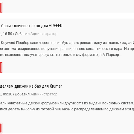
р базы ключевых слов для HREFER
, 16:59
/
Добавил
Администратор
::Keyword Подбор слов через сервис букварикс решает одну из главных задач 
е автоматизированное получение расширенного семантического ядра. На пр
икс позволяет получать результаты только в csv формате, а А-Парсер...
еделяем движки из баз для Xrumer
, 09:30
/
Добавил
Администратор
али конкретные движки форумов или других cms из выдачи поисковых систем.
имся делать выборку из готовой MIX базы с распределением по движкам в txt 