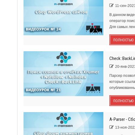
11-сен-2023
В данном виде
оператор поиск
Для самых лени
ПОЛНОСТЬЮ
Check::BackLi
20-янв-2023
Парсер позвол
которые ссыла
опубликованным
ПОЛНОСТЬЮ
A-Parser - С
13-ноя-2022