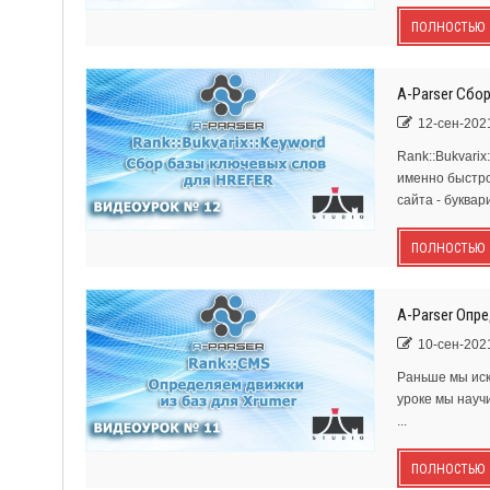
ПОЛНОСТЬЮ
A-Parser Сбо
12-сен-2021
Rank::Bukvarix
именно быстро
сайта - буквар
ПОЛНОСТЬЮ
A-Parser Опр
10-сен-2021
Раньше мы иск
уроке мы науч
...
ПОЛНОСТЬЮ