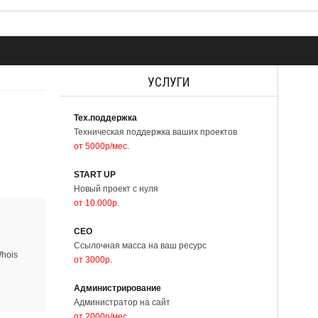
УСЛУГИ
Тех.поддержка
Техническая поддержка ваших проектов
от 5000р/мес
.
START UP
Новый проект с нуля
от 10.000р
.
СЕО
Ссылочная масса на ваш ресурс
hois
от 3000р
.
Администрирование
Администратор на сайт
от 2000р/мес
.