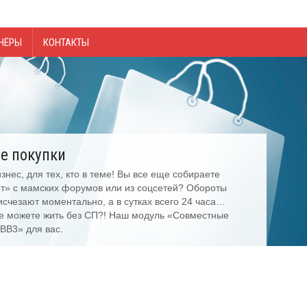
НЁРЫ
КОНТАКТЫ
е покупки
нес, для тех, кто в теме! Вы все еще собираете
от» с мамских форумов или из соцсетей? Обороты
 исчезают моментально, а в сутках всего 24 часа…
не можете жить без СП?! Наш модуль «Совместные
BB3» для вас.