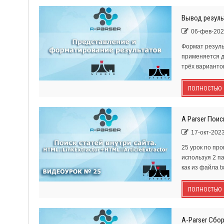
Вывод резуль
06-фев-202
Формат резуль
применяется д
трёх варианто
ПОЛНОСТЬЮ
A Parser Поис
17-окт-2023
25 урок по про
используя 2 па
как из файла tx
ПОЛНОСТЬЮ
A-Parser Сбо