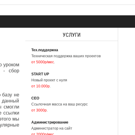
УСЛУГИ
Тех.поддержка
Техническая поддержка ваших проектов
от 5000р/мес
.
о уроком
r - сбор
START UP
Новый проект с нуля
от 10.000р
.
 базу не
СЕО
и данный
Ссылочная масса на ваш ресурс
ы смогли
от 3000р
.
е ссылки
этого мы
Администрирование
гулярные
Администратор на сайт
от 2000р/мес
.