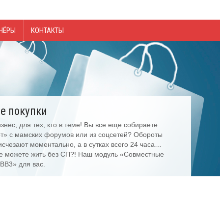
НЁРЫ
КОНТАКТЫ
е покупки
нес, для тех, кто в теме! Вы все еще собираете
от» с мамских форумов или из соцсетей? Обороты
 исчезают моментально, а в сутках всего 24 часа…
не можете жить без СП?! Наш модуль «Совместные
BB3» для вас.