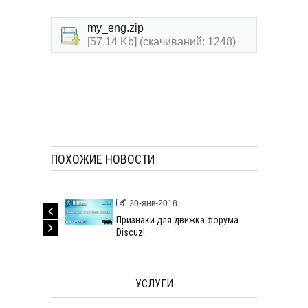
my_eng.zip
[57.14 Kb] (cкачиваний: 1248)
ПОХОЖИЕ НОВОСТИ
20-янв-2018
 форума
Признаки для движка форума
Discuz!..
УСЛУГИ