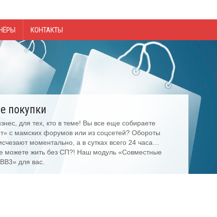
НЁРЫ
КОНТАКТЫ
е покупки
нес, для тех, кто в теме! Вы все еще собираете
от» с мамских форумов или из соцсетей? Обороты
 исчезают моментально, а в сутках всего 24 часа…
не можете жить без СП?! Наш модуль «Совместные
BB3» для вас.