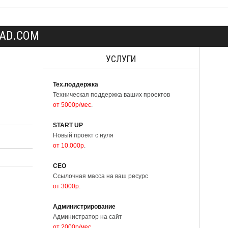
AD.COM
УСЛУГИ
Тех.поддержка
Техническая поддержка ваших проектов
от 5000р/мес
.
START UP
Новый проект с нуля
от 10.000р
.
СЕО
Ссылочная масса на ваш ресурс
от 3000р
.
04-мар-2016
Администрирование
Создание весеннего
Администратор на сайт
варианта шапки для форума..
от 2000р/мес
.